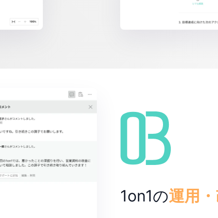
1on1の
運用・