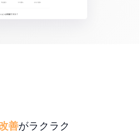
改善
がラクラク