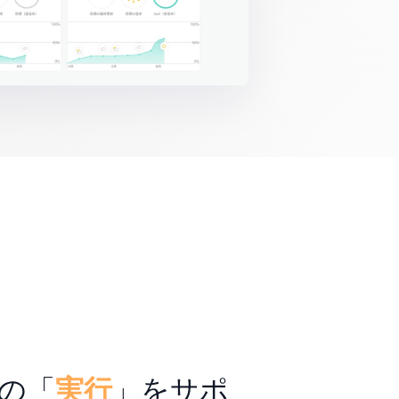
の「
実行
」をサポ