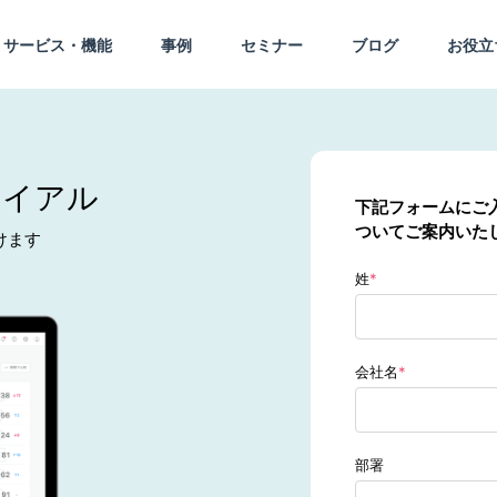
サービス・機能
事例
セミナー
ブログ
お役立
トライアル
下記フォームにご
ついてご案内いた
けます
姓
*
会社名
*
部署