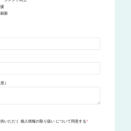
支援
・刷新
任意）
提供いただく
個人情報の取り扱い
について同意する
*