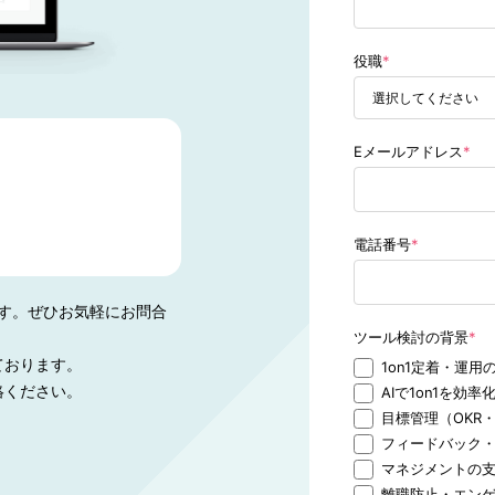
役職
*
Eメールアドレス
*
電話番号
*
ます。ぜひお気軽にお問合
ツール検討の背景
*
ております。
1on1定着・運用
絡ください。
AIで1on1を効率
目標管理（OKR
フィードバック
マネジメントの
離職防止・エン