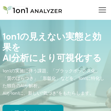
1on1の見えない実態と効
果を
AI分析により可視化する
1on1の実施に伴う課題、「ブラックボックス化」
「質のばらつき」「形骸化」などを、1on1に特化し
た独自のAIが解析。
AIが1on1に、新しい“気づき”をもたらします。