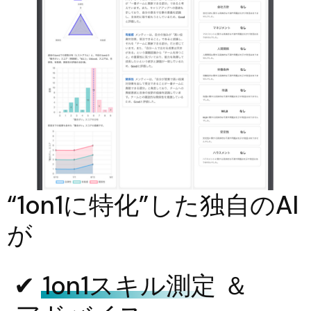
“1on1に特化”した独自のAI
が
✔︎
1on1スキル測定
＆