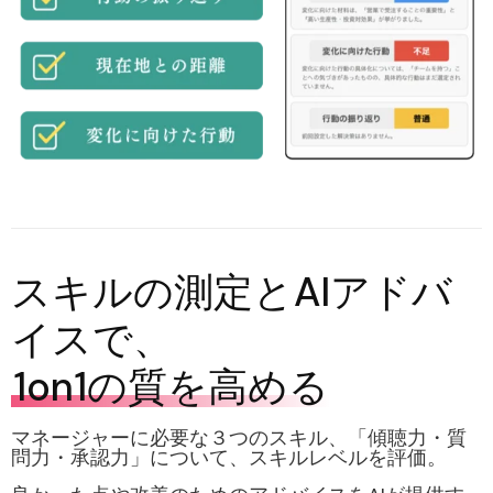
スキルの測定とAIアドバ
イスで、
1on1の質を高める
マネージャーに必要な３つのスキル、
「傾聴力・質
問力・承認力」
について、スキルレベルを評価。